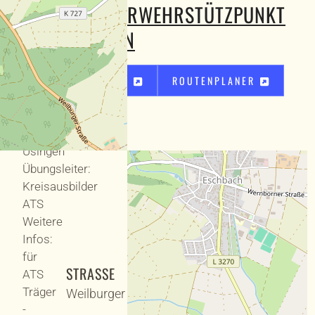
FEUERWEHRSTÜTZPUNKT
Typ:
Praxis
USINGEN
Kleidung:
Einsatzkleidung
KARTE
ROUTENPLANER
Thema:
Streckendurchgang
Ort:
Stützpunkt
Usingen
Übungsleiter:
Kreisausbilder
ATS
Weitere
Infos:
für
STRASSE
ATS
Träger
Weilburger Straße 44
-