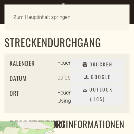
Zum Hauptinhalt springen
STRECKENDURCHGANG
KALENDER
Feuerwehr
DRUCKEN
GOOGLE
DATUM
09.06.2026
19:00
-
21:00
OUTLOOK
ORT
Feuerwehrstützpunkt
(.ICS)
Usingen
BESCHREIBUNG
STANDORTINFORMATIONEN