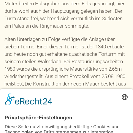
Meter breiten Halsgraben aus dem Fels gesprengt, hier
dürfte wohl auch der Hauptzugang gelegen haben. Der
Turm stand frei, während sich vermutlich im Südosten
ein Palas an die Ringmauer schmiegte.
Alten Unterlagen zu Folge verfügte die Anlage über
sieben Türme. Einer dieser Türme, ist der 1340 erbaute
und heute noch gut erhaltene quadratische Torturm mit
seinem steilen Walmdach. Bei Restaurierungsarbeiten
1980 wurde die ursprüngliche Mauerstärke von 2,65m
wiederhergestellt. Aus einem Protokoll vom 25.08.1980
heißt es:„Die Konstruktion der neuen Mauer besteht aus
Sichtmauerwerk, unter weitgehender Verwendung
vorhandenen Steinmaterials. Sie wird mittels Betonstahl
Durchmesser 16 mm mit dem Felsen sowohl senkrecht
wie auch an den Felsnasen seitlich verdübelt.
Im unteren Bereich wird der Raum bis zu den