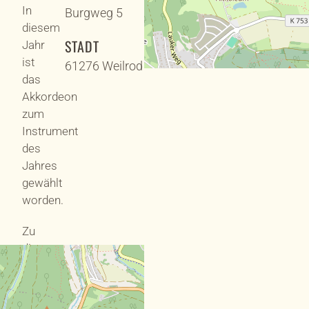
In
Burgweg 5
diesem
STADT
Jahr
ist
61276 Weilrod
das
Akkordeon
zum
Instrument
des
Jahres
gewählt
worden.
Zu
diesem
Anlass
hat
der