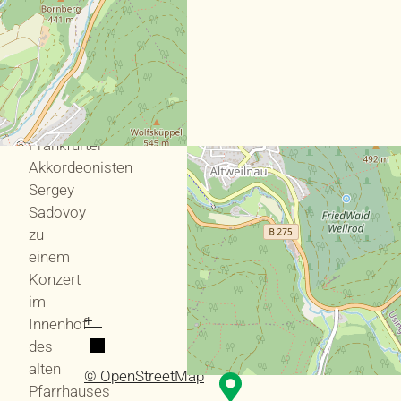
Kultur-
und
Förderkreis
Burg
Altweilnau
den
Frankfurter
Akkordeonisten
Sergey
Sadovoy
zu
einem
Konzert
im
+
−
Innenhof
des
alten
© OpenStreetMap
Pfarrhauses