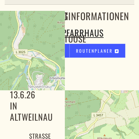
BESCHREIBUNG
STANDORTINFORMATIONEN
ALTES PFARRHAUS
AKKORDEONVIRTUOSE
SERGEY
KARTE
ROUTENPLANER
SADOVOY
SPIELT
AM
13.6.26
IN
ALTWEILNAU
STRASSE