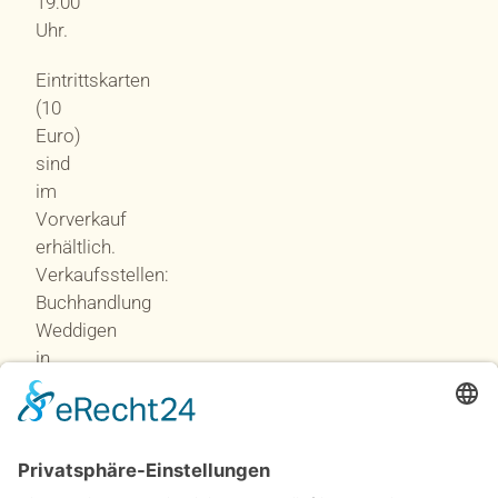
19:00
Uhr.
Eintrittskarten
(10
Euro)
sind
im
Vorverkauf
erhältlich.
Verkaufsstellen:
Buchhandlung
Weddigen
in
Neu-
Anspach
/
Pizzeria
Amiri