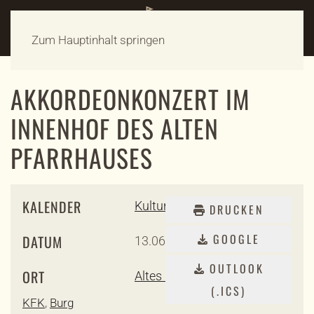
Zum Hauptinhalt springen
AKKORDEONKONZERT IM
INNENHOF DES ALTEN
PFARRHAUSES
KALENDER
Kultur- und Förderkreis
DRUCKEN
GOOGLE
DATUM
13.06.2026
17:00
-
19:00
OUTLOOK
ORT
Altes Pfarrhaus
(.ICS)
KFK
,
Burg