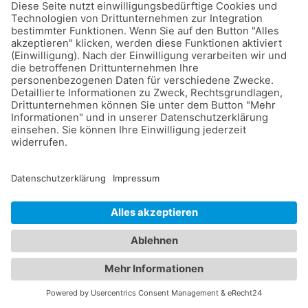
TELEFAX
Wenn Sie uns per E-Mail, Telefon oder Telefax
kontaktieren, wird Ihre Anfrage inklusive aller daraus
hervorgehenden personenbezogenen Daten (Name,
Anfrage) zum Zwecke der Bearbeitung Ihres Anliegens
bei uns gespeichert und verarbeitet. Diese Daten geben
wir nicht ohne Ihre Einwilligung weiter.
Die Verarbeitung dieser Daten erfolgt auf Grundlage von
Art. 6 Abs. 1 lit. b DSGVO, sofern Ihre Anfrage mit der
Erfüllung eines Vertrags zusammenhängt oder zur
Durchführung vorvertraglicher Maßnahmen erforderlich
ist. In allen übrigen Fällen beruht die Verarbeitung auf
unserem berechtigten Interesse an der effektiven
Bearbeitung der an uns gerichteten Anfragen (Art. 6 Abs.
1 lit. f DSGVO) oder auf Ihrer Einwilligung (Art. 6 Abs. 1
lit. a DSGVO) sofern diese abgefragt wurde; die