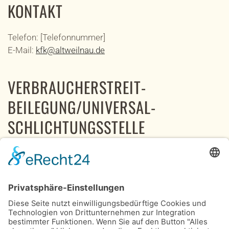
KONTAKT
Telefon: [Telefonnummer]
E-Mail:
kfk@altweilnau.de
VERBRAUCHER­STREIT­
BEILEGUNG/UNIVERSAL­
SCHLICHTUNGS­STELLE
Wir sind nicht bereit oder verpflichtet, an
Streitbeilegungsverfahren vor einer
Verbraucherschlichtungsstelle teilzunehmen.
Tags:
Impressum
,
Datenschutz
,
Cookies