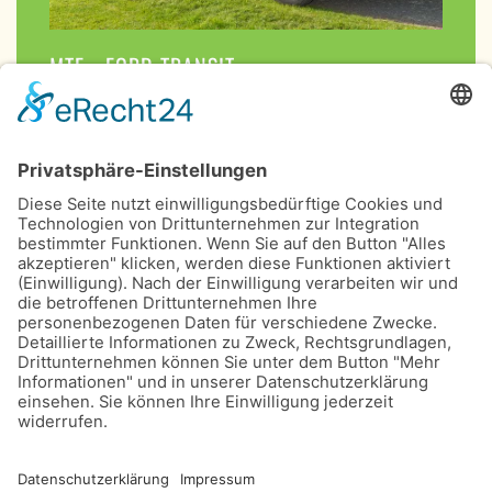
MTF - FORD TRANSIT
Juli 2017
Am 20.08.2017 wurde im Rahmen des
Plasterfestes unser neuer am 14.Juli 2017 in
Dienst gestellter MTW
Ford Transit feierlich
übergeben.
Er ersetzt den im Jahr 2007 angeschafften
Mercedes Sprinter, der im November 2016
ausgemustert werden musste.