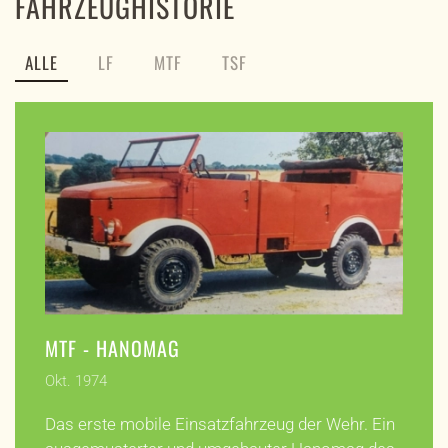
FAHRZEUGHISTORIE
ALLE
LF
MTF
TSF
MTF - HANOMAG
Okt. 1974
Das erste mobile Einsatzfahrzeug der Wehr. Ein